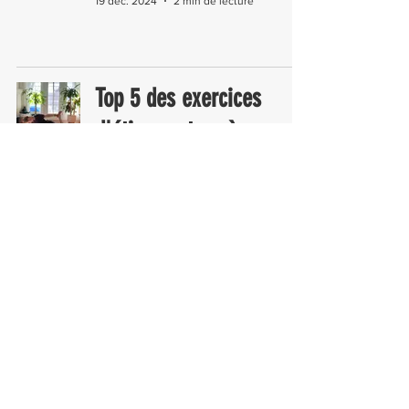
19 déc. 2024
2 min de lecture
Top 5 des exercices
d'étirement après un
entrainement de vélo
Entrainement
14 déc. 2024
2 min de lecture
Routine d’activation 4+1
exercices à faire avant
un entrainement de vélo