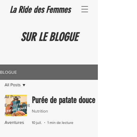
La Ride des Femmes
SUR LE BLOGUE
BLOGUE
All Posts
All Posts
Purée de patate douce
Entrainement
Nutrition
Nutrition
Aventures
10 juil.
1 min de lecture