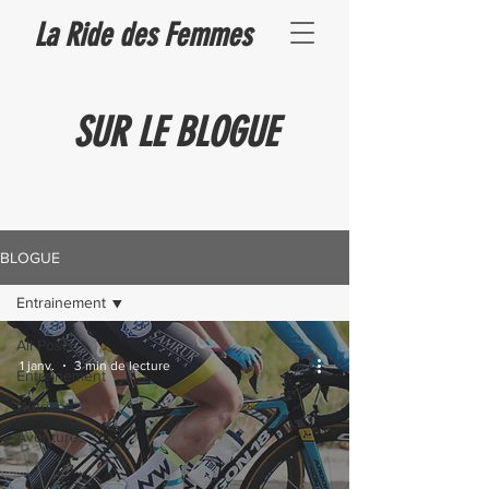
La Ride des Femmes
SUR LE BLOGUE
BLOGUE
Entrainement
All Posts
1 janv.
3 min de lecture
Entrainement
Nutrition
Aventures