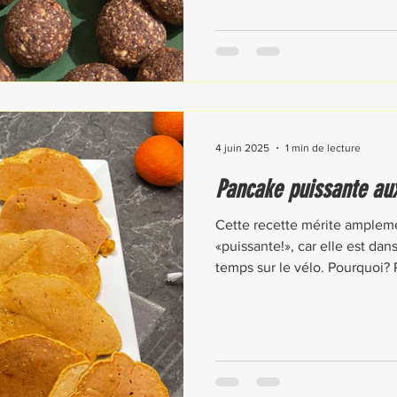
as le temps (et la volonté) de
4 juin 2025
1 min de lecture
Pancake puissante au
Cette recette mérite ampleme
«puissante!», car elle est dan
temps sur le vélo. Pourquoi? P
avaler et douce pour l'estom
de préparation et de temps e
vous serez contente d'en avo
engloutir les kilomètres!