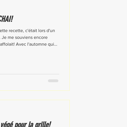
CHAI!
ette recette, c'était lors d'un
. Je me souviens encore
ffolait! Avec l'automne qui
échauffer votre âme quand la
végé pour la grille!