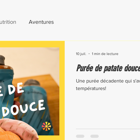
trition
Aventures
10 juil.
1 min de lecture
Purée de patate douc
Une purée décadente qui s'av
températures!