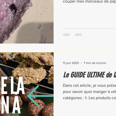
couper mes morceaux de papie
d'aluminium. Je les dispose un
gâteau de riz.
11 juin 2025
7 min de lecture
Le GUIDE ULTIME de l
Dans cet article, je vous pré
pour savoir quoi manger à vél
catégories : 1- Les produits 
sportives 2- Les idées de coll
abordable 3- Les meilleures 