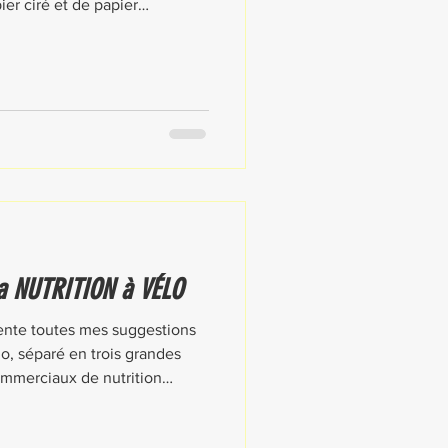
r ciré et de papier
 sur l'autre, puis j'ajoute mon
a NUTRITION à VÉLO
sente toutes mes suggestions
o, séparé en trois grandes
commerciaux de nutrition
ation rapide, simple,
collations au monde, quand tu