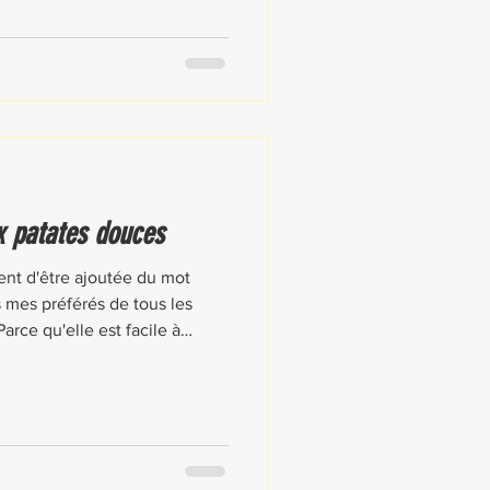
 les préparer!
x patates douces
nt d'être ajoutée du mot
s mes préférés de tous les
arce qu'elle est facile à
ac. Elle demande un peu plus
n cuisine, mais oh combien
ir une avec vous pour