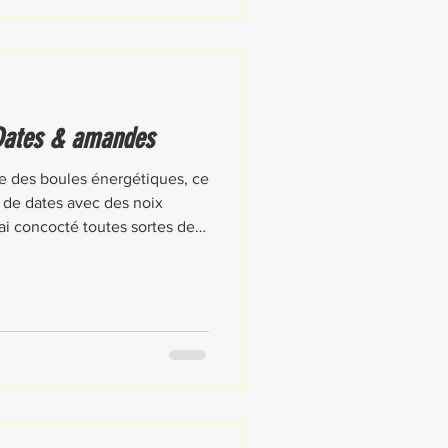
 Dates & amandes
ie des boules énergétiques, ce
e de dates avec des noix
n les ingrédients que j'avais
sponible.