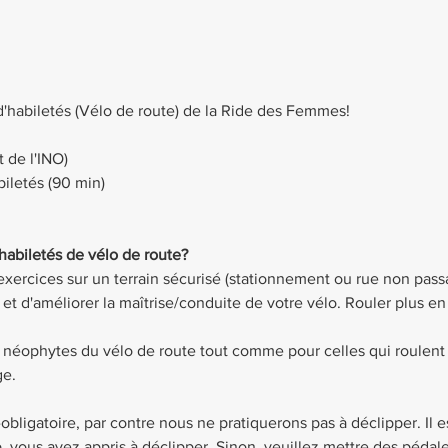
d'habiletés (Vélo de route) de la Ride des Femmes!
 de l'INO)
iletés (90 min)
habiletés de vélo de route? 
exercices sur un terrain sécurisé (stationnement ou rue non pass
t d'améliorer la maîtrise/conduite de votre vélo. Rouler plus en c
x néophytes du vélo de route tout comme pour celles qui roulent
ge.
obligatoire, par contre nous ne pratiquerons pas à déclipper. Il es
, vous avez appris à déclipper. Sinon, veuillez mettre des pédale