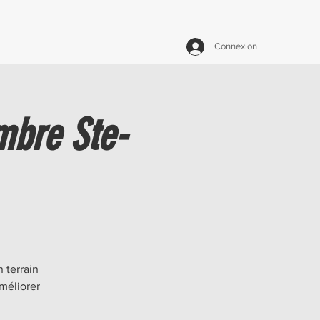
Connexion
mbre Ste-
 terrain
méliorer