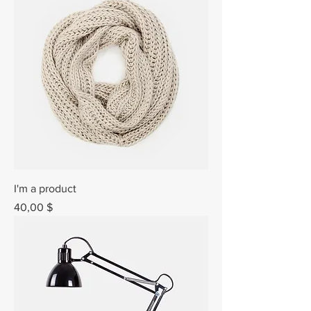
I'm a product
Prix
40,00 $