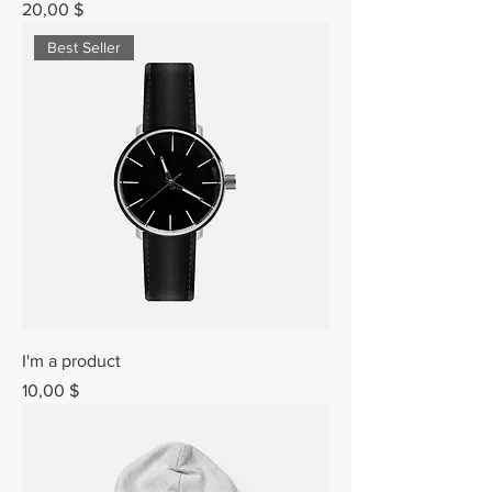
Prix
20,00 $
Best Seller
I'm a product
Prix
10,00 $