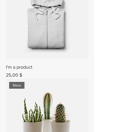
I'm a product
Prix
25,00 $
New