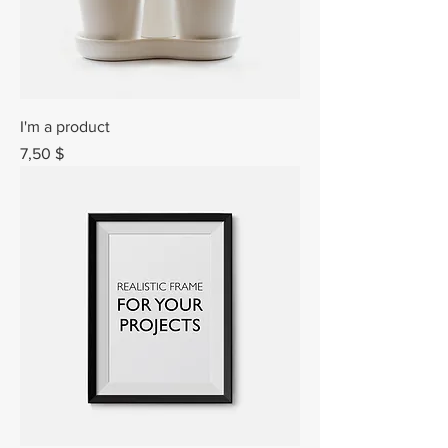
I'm a product
Prix
7,50 $