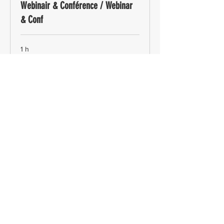
Webinair & Conférence / Webinar
& Conf
1 h
Réserver
Mentions légales
Politique en matière de cookies
Politique de confidentialité
Conditions d'utilisation
© 2025 Marie-Soleil Blais.