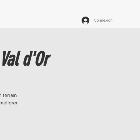
Connexion
 Val d'Or
 terrain
méliorer