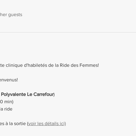
ther guests
te clinique d'habiletés de la Ride des Femmes!
ienvenus!
 Polyvalente Le Carrefour
)
90 min)
a ride
s à la sortie (
voir les détails ici)