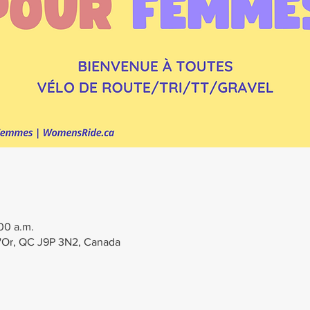
:00 a.m.
-d'Or, QC J9P 3N2, Canada