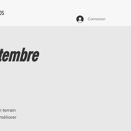
OS
Connexion
ptembre
 terrain
méliorer